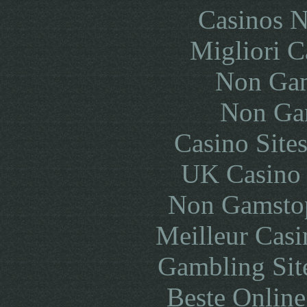
Casinos 
Migliori 
Non Gam
Non Ga
Casino Site
UK Casino
Non Gamstop
Meilleur Casi
Gambling Sit
Beste Online