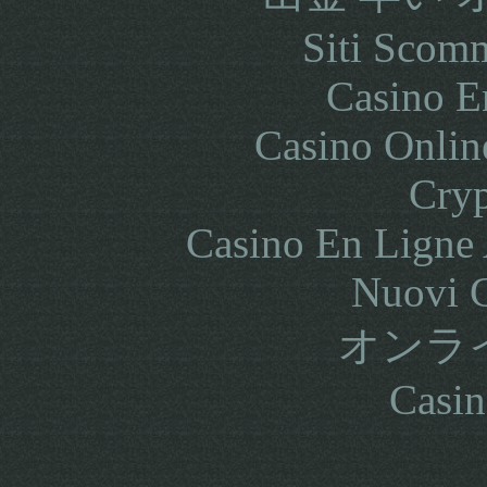
Siti Scom
Casino E
Casino Onlin
Cryp
Casino En Ligne 
Nuovi C
オンラ
Casin