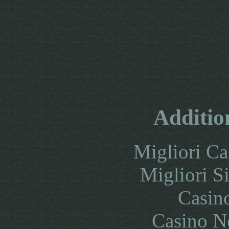
Additio
Migliori Ca
Migliori S
Casin
Casino N