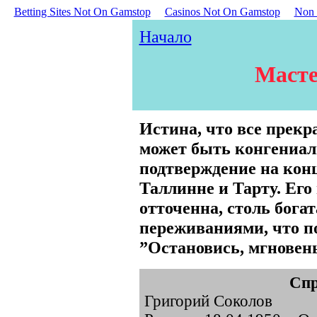
Betting Sites Not On Gamstop
Casinos Not On Gamstop
Non 
Начало
Масте
Истина, что все прекр
может быть конгениал
подтверждение на кон
Таллинне и Тарту. Его
отточенна, столь бога
переживаниями, что п
”Остановись, мгновень
Спр
Григорий Соколов